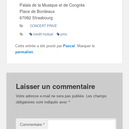
Palais de la Musique et de Congrès
Place de Bordeaux
67082 Strasbourg
CONCERT PRIVÉ
credit mutuel
pmc
Cette entrée a été posté par
Pascal
. Marquer le
permalien
.
Laisser un commentaire
Votre adresse e-mail ne sera pas publiée.
Les champs
obligatoires sont indiqués avec
*
Commentaire
*