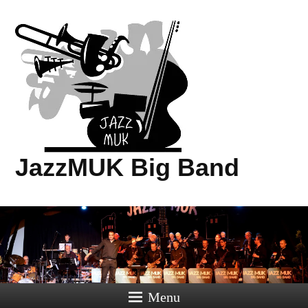
JazzMUK Big Band
Menu