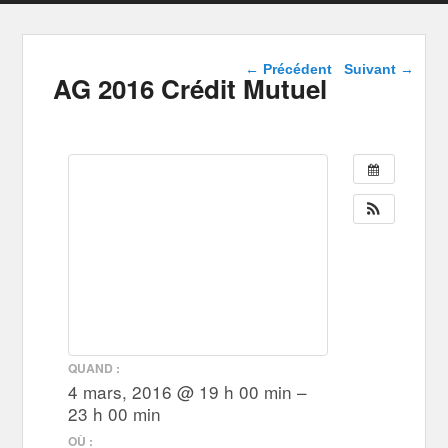
Navigation dans les
←
Précédent
Suivant
→
AG 2016 Crédit Mutuel
articles
QUAND :
4 mars, 2016 @ 19 h 00 min –
23 h 00 min
OÙ :