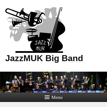
JazzMUK Big Band
Menu