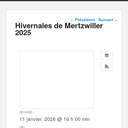
Navigation dans les
←
Précédent
Suivant
→
Hivernales de Mertzwiller
articles
2025
QUAND :
11 janvier, 2026 @ 16 h 00 min
OÙ :