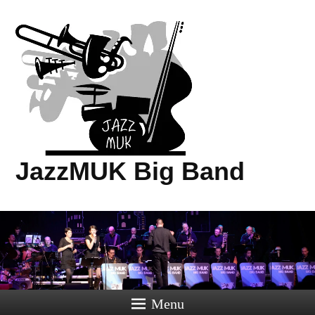
JazzMUK Big Band
Menu