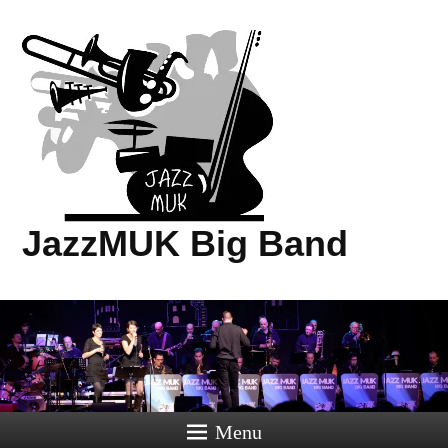
JazzMUK Big Band
Menu