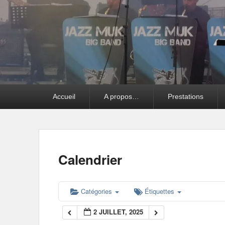
Premier
Accueil
A propos…
Prestations
menu
Calendrier
Catégories
Étiquettes
2 JUILLET, 2025