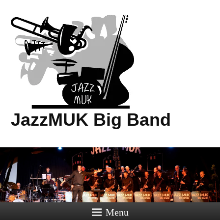
JazzMUK Big Band
Menu