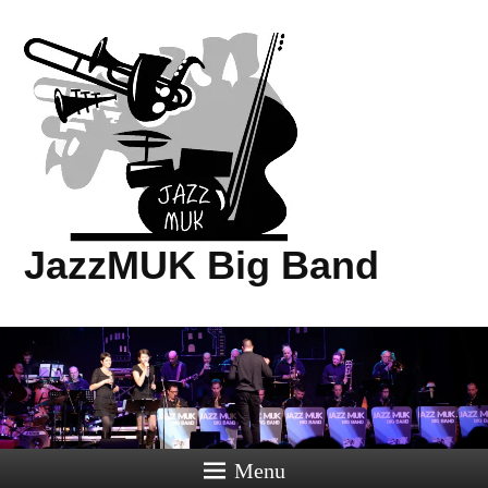
JazzMUK Big Band
Menu