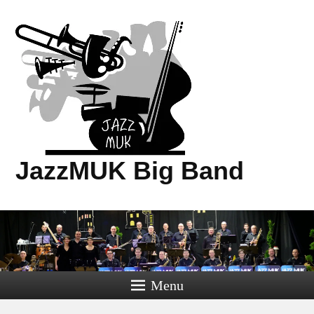
JazzMUK Big Band
Menu