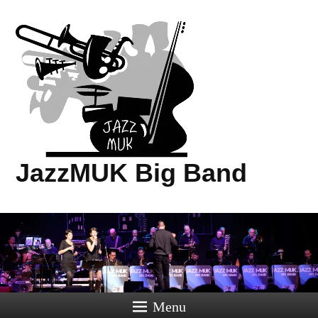
JazzMUK Big Band
Menu