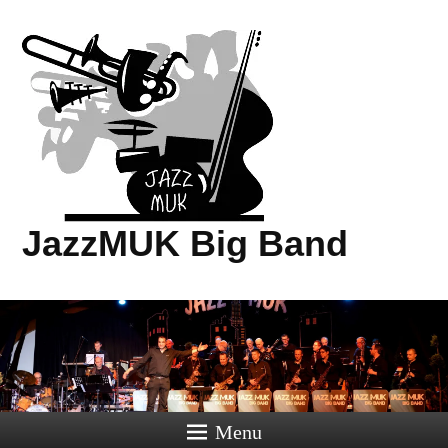
JazzMUK Big Band
Menu